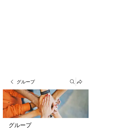
ソマチット微細金剛神
グループ
グループ