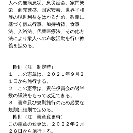
人への無病息災、息災延命、家門繁
栄、商売繁盛、国家安泰、世界平和
等の現世利益をはかるため、教義に
基づく儀式行事、加持祈祷、食事
法、入浴法、代替医療法、その他方
法により衆人への布教活動を行い教
義を拡める。
　附則（注　制定時）
１　この憲章は、２０２１年９月２
１日から施行する。
２　この憲章は、責任役員会の過半
数の議決をもって改定できる。
３　憲章及び規則施行のため必要な
規則は細則で定める。
　附則（注　憲章変更時）
この憲章の変更は、２０２２年２月
２８日から施行する。　