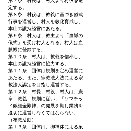
第７条　村長は、村人より村役を選
定する。
第８条　村役は、教義に基づき儀式
行事を運営し、村人を教化育成し、
本山の護持経営にあたる。
第９条　村人は、教主より「血脈の
儀式」を受け村人となる。村人は血
脈帳に登録する。
第１０条　村人は、教義を信奉し、
本山の護持経営に協力する。
第１１条　団体は規則を定め運営に
あたる。また、宗教法人法による宗
教法人認定を目指し運営する。
第１２条　村長、村役、村人は、憲
章、教義、規則に従い、「ソマチッ
ド微細金剛神」の発展を期し業務を
適切に運営しなくてはならない。
（布教活動）
第１３条　団体は、御神体による衆