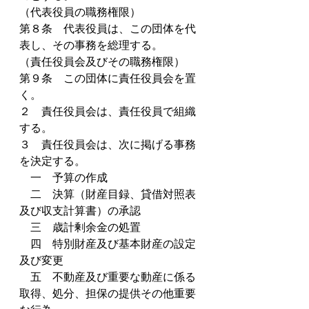
（代表役員の職務権限）
第８条　代表役員は、この団体を代
表し、その事務を総理する。
（責任役員会及びその職務権限）
第９条　この団体に責任役員会を置
く。
２　責任役員会は、責任役員で組織
する。
３　責任役員会は、次に掲げる事務
を決定する。
　一　予算の作成
　二　決算（財産目録、貸借対照表
及び収支計算書）の承認
　三　歳計剰余金の処置
　四　特別財産及び基本財産の設定
及び変更
　五　不動産及び重要な動産に係る
取得、処分、担保の提供その他重要