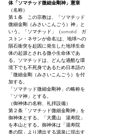
体「ソマチッド微細金剛神」憲章
（名称）
第１条　この宗教は、「ソマチッド
微細金剛（みさいこんごう）神」と
いう。「ソマチッド」（somatid　ガ
ストン・ネサンが命名)は、地球への
隕石衝突を起因に発生した地球生命
体の起源とされる微小生命体であ
る。ソマチッドは、どんな過酷な環
境下でも不死身であるため日本語の
「微細金剛（みさいこんごう）を付
加する。
「ソマチッド微細金剛神」の略称を
「ソマ神」とする。
（御神体の名称、礼拝設備）
第２条「ソマチッド微細金剛神」を
御神体とする。「大鷹山　湯寿院」
を本山とする。御神体は「湯寿院　
奥の院」より湧出する源泉に現出す