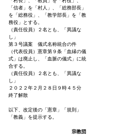
「村長」、「教員」を「村役」、
「信者」を「村人」、「総務部長」
を「総務役」、「教学部長」を「教
務役」とする。
（責任役員）２名とも、「異議な
し」
第３号議案　儀式名称統合の件
（代表役員）憲章第９条「血縁の儀
式」は廃止し、「血脈の儀式」に統
合する。
（責任役員）２名とも、「異議な
し」
２０２２年２月２８日９時４５分　
終了解散
以下、改定後の「憲章」「規則」
「教義」を提示する。
宗教団