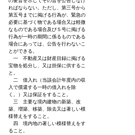
の要旨を示してその旨を公告しなけ
ればならない。ただし、第三号から
第五号までに掲げる行為が、緊急の
必要に基づく物である場合又は軽微
なものである場合及び５号に掲げる
行為が一時の期間に係るものである
場合にあっては、公告を行わないこ
とができる。　　
　一　不動産又は財産目録に掲げる
宝物を処分し、又は担保に供するこ
と。
　二　借入れ（当該会計年度内の収
入で償還する一時の借入れを除
く。）又は保証をすること。
　三　主要な境内建物の新築、改
築、増築、移築、除去又は著しい模
様替えをすること。
　四　境内地の著しい模様替えをす
ること。