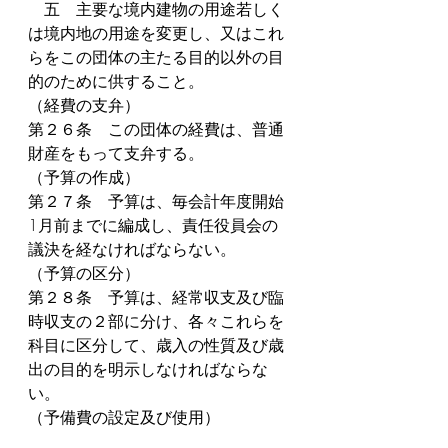
　五　主要な境内建物の用途若しく
は境内地の用途を変更し、又はこれ
らをこの団体の主たる目的以外の目
的のために供すること。
（経費の支弁）
第２６条　この団体の経費は、普通
財産をもって支弁する。
（予算の作成）
第２７条　予算は、毎会計年度開始
1月前までに編成し、責任役員会の
議決を経なければならない。
（予算の区分）
第２８条　予算は、経常収支及び臨
時収支の２部に分け、各々これらを
科目に区分して、歳入の性質及び歳
出の目的を明示しなければならな
い。
（予備費の設定及び使用）
第２９条　予算超過又は予算外の支