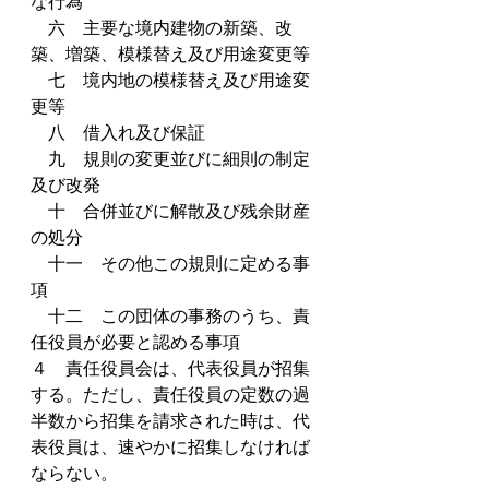
な行為
　六　主要な境内建物の新築、改
築、増築、模様替え及び用途変更等
　七　境内地の模様替え及び用途変
更等
　八　借入れ及び保証
　九　規則の変更並びに細則の制定
及び改発
　十　合併並びに解散及び残余財産
の処分
　十一　その他この規則に定める事
項
　十二　この団体の事務のうち、責
任役員が必要と認める事項
４　責任役員会は、代表役員が招集
する。ただし、責任役員の定数の過
半数から招集を請求された時は、代
表役員は、速やかに招集しなければ
ならない。