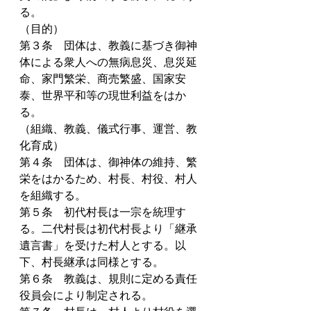
る。
（目的）
第３条　団体は、教義に基づき御神
体による衆人への無病息災、息災延
命、家門繁栄、商売繁盛、国家安
泰、世界平和等の現世利益をはか
る。
（組織、教義、儀式行事、運営、教
化育成）
第４条　団体は、御神体の維持、繁
栄をはかるため、村長、村役、村人
を組織する。
第５条　初代村長は一宗を統理す
る。二代村長は初代村長より「継承
遺言書」を受けた村人とする。以
下、村長継承は同様とする。
第６条　教義は、規則に定める責任
役員会により制定される。