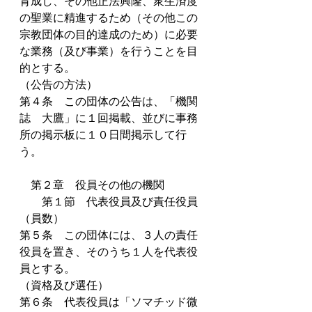
育成し、その他正法興隆、衆生済度
の聖業に精進するため（その他この
宗教団体の目的達成のため）に必要
な業務（及び事業）を行うことを目
的とする。
（公告の方法）
第４条　この団体の公告は、「機関
誌　大鷹」に１回掲載、並びに事務
所の掲示板に１０日間掲示して行
う。
　第２章　役員その他の機関
　　第１節　代表役員及び責任役員
（員数）
第５条　この団体には、３人の責任
役員を置き、そのうち１人を代表役
員とする。
（資格及び選任）
第６条　代表役員は「ソマチッド微