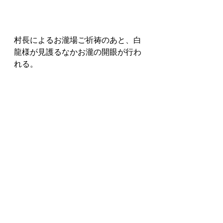
村長によるお瀧場ご祈祷のあと、白
龍様が見護るなかお瀧の開眼が行わ
れる。