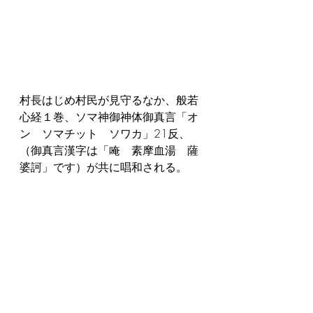
村長はじめ村民が見守るなか、般若
心経１巻、ソマ神御神体御真言「オ
ン　ソマチット　ソワカ」21反、
（御真言漢字は「唵　素摩血湯　薩
婆訶」です）が共に唱和される。
お瀧場開眼後、村民ご依頼による特
別祈祷護摩が村長指導のもと厳粛に
行われました。