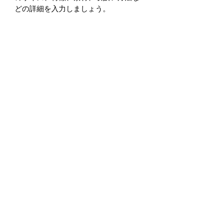
どの詳細を入力しましょう。
商品情報
商品の詳細について記入する欄です。
返品・返金ポリシー
ここに販売する商品のサイズ、特徴、
素材、取扱い方法などの詳細を入力し
商品の返品・返金について記入する欄
ましょう。また、商品のセールスポイ
配送情報
です。購入後、どのように返品または
ントを入力して、購入者の興味を引き
返金できるかを詳しく示しましょう。
つけましょう。
商品の配送について記入する欄です。
手続きを明確に示すことでショップと
ここに商品の配送方法や梱包、配送料
購入者の信頼関係を築くことができま
などについて入力しましょう。不着が
す。
起こった際などの手続きに関しても詳
しく示すことで、ショップの信頼度を
高めることができます。