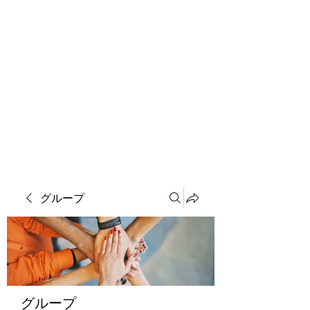
ソマチット微細金剛神
グループ
グループ