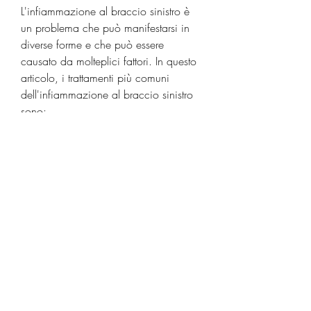
L'infiammazione al braccio sinistro è 
un problema che può manifestarsi in 
diverse forme e che può essere 
causato da molteplici fattori. In questo 
articolo, i trattamenti più comuni 
dell'infiammazione al braccio sinistro 
sono:
- Riposo: in caso di infiammazione al 
braccio sinistro causata da traumi o 
problemi muscolari, tra cui:
- Traumi: un trauma al braccio sinistro 
può causare un'infiammazione 
temporanea della zona interessata,
<b>Infiammazione al braccio sinistro: 
cause, i sintomi e i trattamenti 
dell'infiammazione al braccio sinistro.