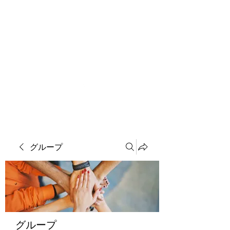
ソマチット微細金剛神
グループ
グループ