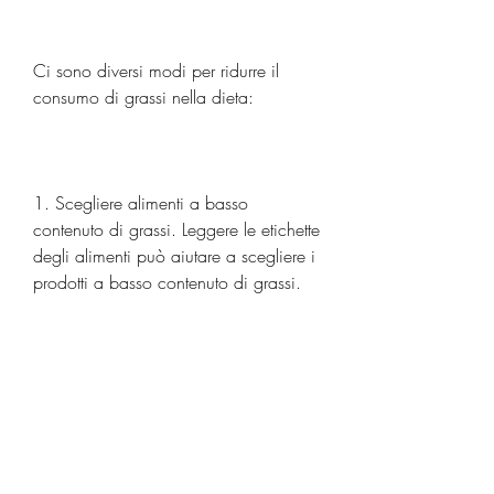
Ci sono diversi modi per ridurre il 
consumo di grassi nella dieta:
1. Scegliere alimenti a basso 
contenuto di grassi. Leggere le etichette 
degli alimenti può aiutare a scegliere i 
prodotti a basso contenuto di grassi.
2. Preparare i pasti in casa. Cucinare 
i pasti in casa consente di controllare 
la quantità e il tipo di grassi utilizzati 
nella preparazione.