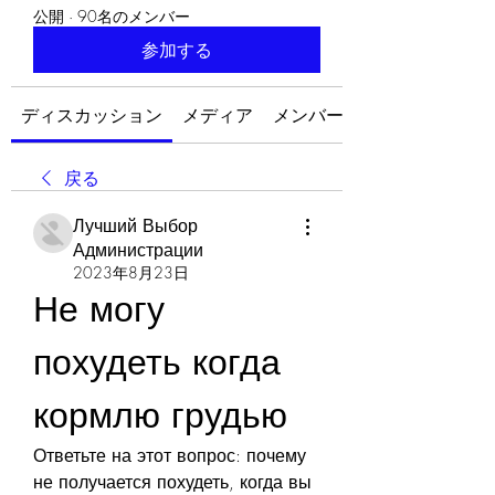
公開
·
90名のメンバー
参加する
ディスカッション
メディア
メンバー
戻る
Лучший Выбор
Администрации
2023年8月23日
Не могу 
похудеть когда 
кормлю грудью
Ответьте на этот вопрос: почему 
не получается похудеть, когда вы 