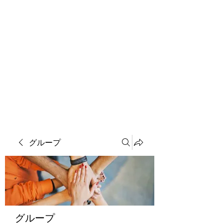
ソマチット微細金剛神
グループ
グループ