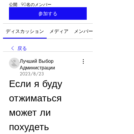
公開
·
90名のメンバー
参加する
ディスカッション
メディア
メンバー
戻る
Лучший Выбор
Администрации
2023/8/23
Если я буду 
отжиматься 
может ли 
похудеть