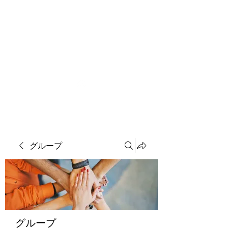
ソマチット微細金剛神
グループ
グループ