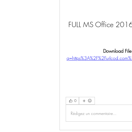
FULL MS Office 2016 S
Download File
q=https%3A%2F%2Furlcod.com
0
Rédigez un commentaire...