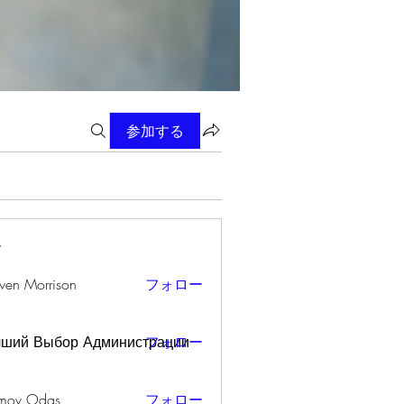
参加する
ー
wen Morrison
フォロー
чший Выбор Администрации
フォロー
mov Odas
フォロー