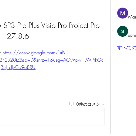
Man
P3 Pro Plus Visio Pro Project Pro 
27.8.6
son
すべての
: 
https://www.google.com/url?
%2F2u20tZ&sa=D&sntz=1&usg=AOvVaw1LWPrkGc
BuJ_dJvCo9e8RU
0件のコメント