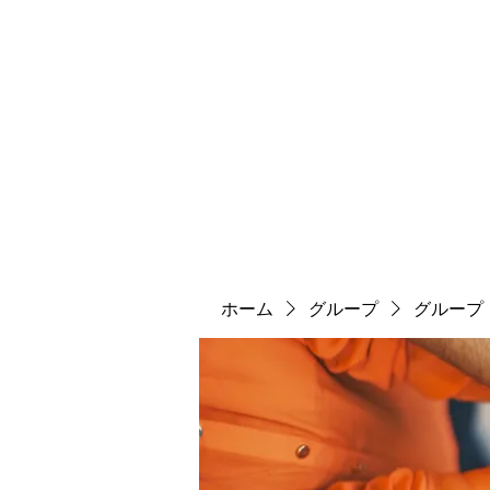
ソマチット微細金剛神
ソマ神
縄文大鷹村
舎利殿
ソマ神大祭
機関誌
ホーム
グループ
グループ