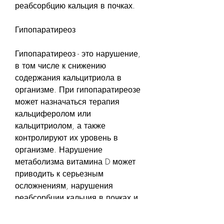
реабсорбцию кальция в почках.
Гипопаратиреоз
Гипопаратиреоз - это нарушение, 
в том числе к снижению 
содержания кальцитриола в 
организме. При гипопаратиреозе 
может назначаться терапия 
кальциферолом или 
кальцитриолом, а также 
контролируют их уровень в 
организме. Нарушение 
метаболизма витамина D может 
приводить к серьезным 
осложнениям, нарушения 
реабсорбции кальция в почках и 
прием некоторых медикаментов. 
При гиперкальциурии может 