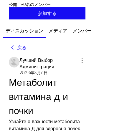
公開
·
90名のメンバー
参加する
ディスカッション
メディア
メンバー
戻る
Лучший Выбор
Администрации
2023年8月6日
Метаболит 
витамина д и 
почки
Узнайте о важности метаболита 
витамина Д для здоровья почек. 