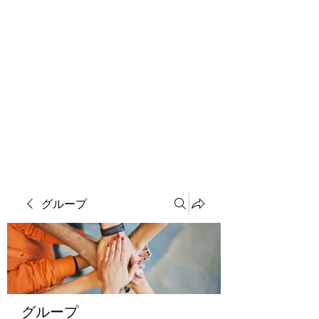
ソマチット微細金剛神
グループ
グループ