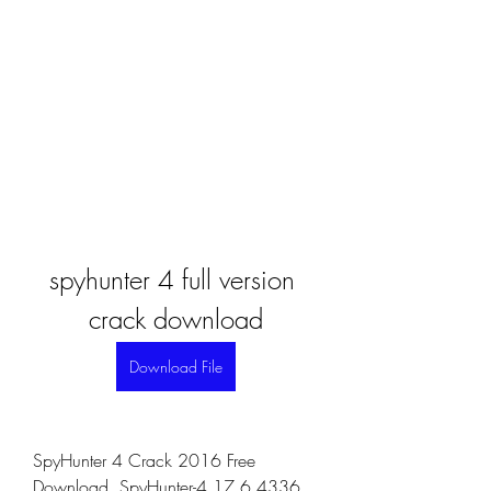
spyhunter 4 full version 
crack download
Download File
SpyHunter 4 Crack 2016 Free 
Download. SpyHunter-4.17.6.4336 