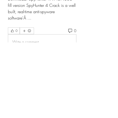
fill version SpyHunter 4 Crack is a well 
built, real-time anti-spyware 
software'Â ... 
0
0
Write a comment...
グループについて
グループへようこそ！他のメンバー
と交流したり、最新情報をチェック
したり、動画をシェアすることもで
きます。
メンバー
Elowen Morrison
フォロー