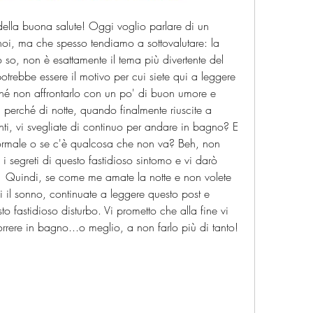
 della buona salute! Oggi voglio parlare di un 
oi, ma che spesso tendiamo a sottovalutare: la 
 so, non è esattamente il tema più divertente del 
rebbe essere il motivo per cui siete qui a leggere 
hé non affrontarlo con un po' di buon umore e 
i perché di notte, quando finalmente riuscite a 
ti, vi svegliate di continuo per andare in bagno? E 
ormale o se c'è qualcosa che non va? Beh, non 
 i segreti di questo fastidioso sintomo e vi darò 
.   Quindi, se come me amate la notte e non volete 
i il sonno, continuate a leggere questo post e 
 fastidioso disturbo. Vi prometto che alla fine vi 
orrere in bagno...o meglio, a non farlo più di tanto!