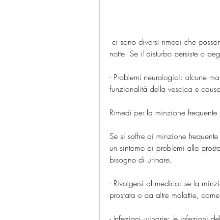
 ci sono diversi rimedi che possono aiutare a ridurre il bisogno di urinare durante la 
notte. Se il disturbo persiste o pe
- Problemi neurologici: alcune mala
funzionalità della vescica e caus
Rimedi per la minzione frequente 
Se si soffre di minzione frequente
un sintomo di problemi alla prosta
bisogno di urinare.
- Rivolgersi al medico: se la minz
prostata o da altre malattie, come 
- Infezioni urinarie: le infezioni 