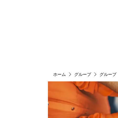
ソマチット微細金剛神
ソマ神
縄文大鷹村
舎利殿
ソマ神大祭
機関誌
ホーム
グループ
グループ