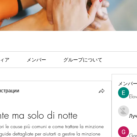
ィア
メンバー
グループについて
メンバ
страции
Elo
te ma solo di notte
Лу
ri le cause più comuni e come trattare la minzione 
guide dettagliate per aiutarti a gestire la minzione 
Ga