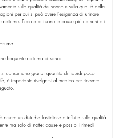
vamente sulla qualità del sonno e sulla qualità della 
agioni per cui si può avere l'esigenza di urinare 
re notturne. Ecco quali sono le cause più comuni e i 
otturna
ne frequente notturna ci sono:
e si consumano grandi quantità di liquidi poco 
è, è importante rivolgersi al medico per ricevere 
eguato.
essere un disturbo fastidioso e influire sulla qualità 
uente ma solo di notte: cause e possibili rimedi