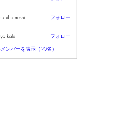
ahil qureshi
フォロー
iya kale
フォロー
メンバーを表示（90名）