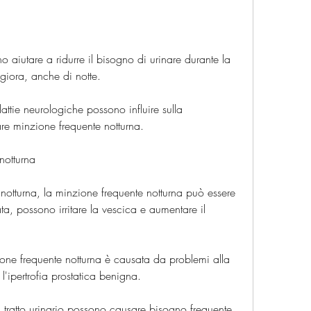
ggiora, anche di notte.
ttie neurologiche possono influire sulla 
are minzione frequente notturna.
notturna
 notturna, la minzione frequente notturna può essere 
ta, possono irritare la vescica e aumentare il 
ione frequente notturna è causata da problemi alla 
l'ipertrofia prostatica benigna.
del tratto urinario possono causare bisogno frequente 