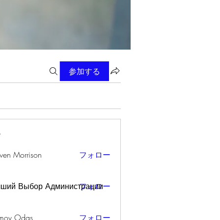
参加する
ー
wen Morrison
フォロー
чший Выбор Администрации
フォロー
mov Odas
フォロー