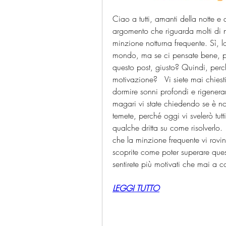
Ciao a tutti, amanti della notte e
argomento che riguarda molti di n
minzione notturna frequente. Sì, lo
mondo, ma se ci pensate bene, pot
questo post, giusto? Quindi, perc
motivazione?   Vi siete mai chiest
dormire sonni profondi e rigeneran
magari vi state chiedendo se è n
temete, perché oggi vi svelerò tutti
qualche dritta su come risolverlo
che la minzione frequente vi rovin
scoprite come poter superare questo
sentirete più motivati che mai a c
LEGGI TUTTO