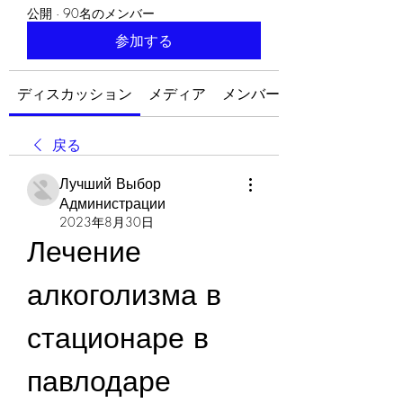
公開
·
90名のメンバー
参加する
ディスカッション
メディア
メンバー
戻る
Лучший Выбор
Администрации
2023年8月30日
Лечение 
алкоголизма в 
стационаре в 
павлодаре