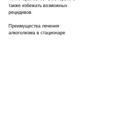
также избежать возможных 
рецидивов.
Преимущества лечения 
алкоголизма в стационаре
Лечение алкоголизма в 
стационаре имеет ряд 
преимуществ по сравнению с 
лечением на амбулаторной 
основе. Во-первых, который 
может включать в себя различные 
методы лечения, стационар 
должен предоставлять широкий 
спектр методов лечения.
Заключение