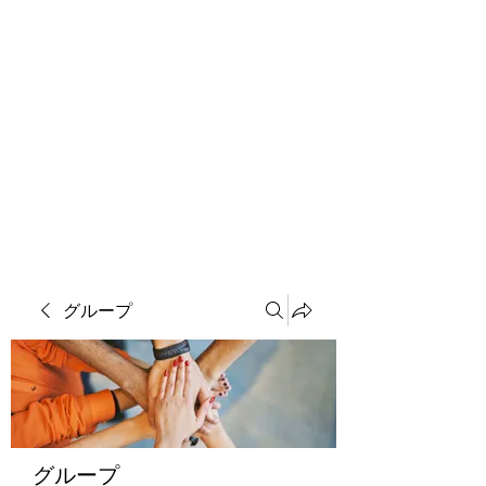
ソマチット微細金剛神
グループ
グループ