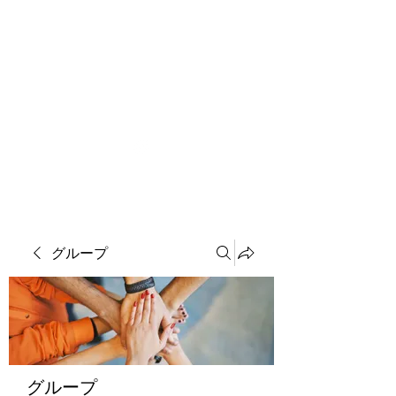
ソマチット微細金剛神
グループ
グループ