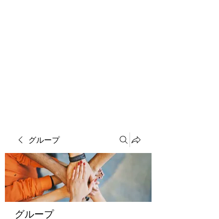
ソマチット微細金剛神
グループ
グループ