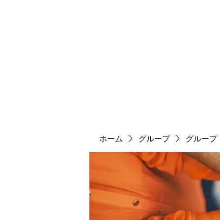
ソマチット微細金剛神
ソマ神
縄文大鷹村
舎利殿
ソマ神大祭
機関誌
ホーム
グループ
グループ