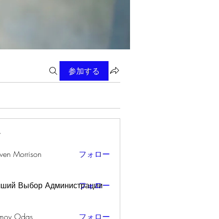
参加する
ー
wen Morrison
フォロー
чший Выбор Администрации
フォロー
mov Odas
フォロー