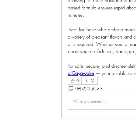
allowing for more natural and reli
based formula ensures rapid absorp
minutes.
Ideal for those who prefer a more
a variety of pleasant flavors and
pills required. Whether you're man
boost your confidence, Kamagra Jel
For safe, secure, and discreet del
allDayawake
 — your reliable sour
0
0件のコメント
Write a comment...