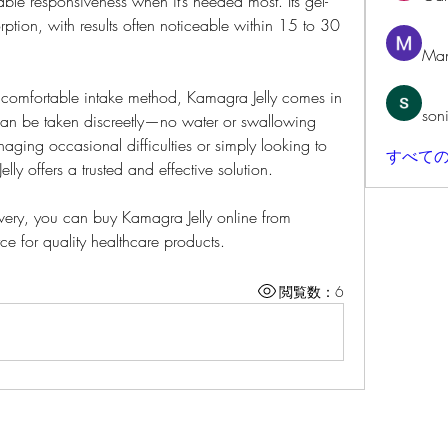
able responsiveness when it’s needed most. Its gel-
tion, with results often noticeable within 15 to 30 
Man
 comfortable intake method, Kamagra Jelly comes in 
son
 can be taken discreetly—no water or swallowing 
aging occasional difficulties or simply looking to 
すべての
ly offers a trusted and effective solution.
ivery, you can buy Kamagra Jelly online from
ce for quality healthcare products.
閲覧数：6