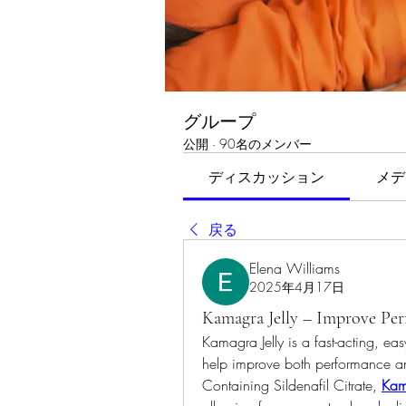
グループ
公開
·
90名のメンバー
ディスカッション
メデ
戻る
Elena Williams
2025年4月17日
Kamagra Jelly – Improve Pe
Kamagra Jelly is a fast-acting, easy
help improve both performance an
Containing Sildenafil Citrate, 
Kam