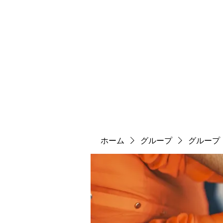
ソマチット微細金剛神
ソマ神
縄文大鷹村
舎利殿
ソマ神大祭
機関誌
ホーム
グループ
グループ