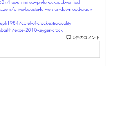
/free-unlimited-vpn-for-pc-crack-verified
zem/driver-booster-full-version-download-crack-
li1984/corel-x4-crack-extra-quality
mbarkh/excel-2010-keygen-crack
0件のコメント