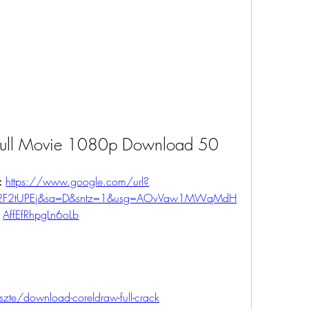
 Full Movie 1080p Download 50
: 
https://www.google.com/url?
m%2F2tUPEj&sa=D&sntz=1&usg=AOvVaw1MWqMdH
AffEfRhpgLn6oLb
zte/download-coreldraw-full-crack