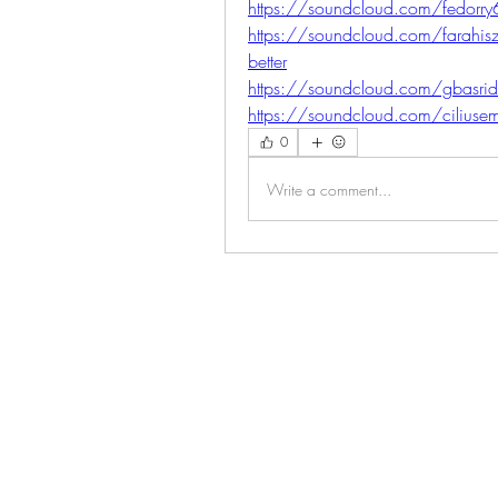
https://soundcloud.com/fedorry62k
https://soundcloud.com/farahiszc
better
https://soundcloud.com/gbasridup
https://soundcloud.com/ciliuse
0
Write a comment...