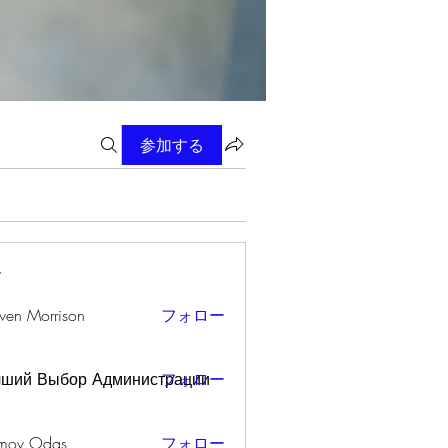
参加する
ー
wen Morrison
フォロー
чший Выбор Администрации
フォロー
mov Odas
フォロー