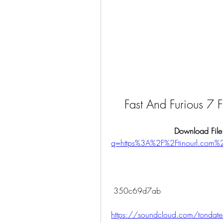
Fast And Furious 7
Download File
q=https%3A%2F%2Ftinourl.co
 350c69d7ab
https://soundcloud.com/tondates