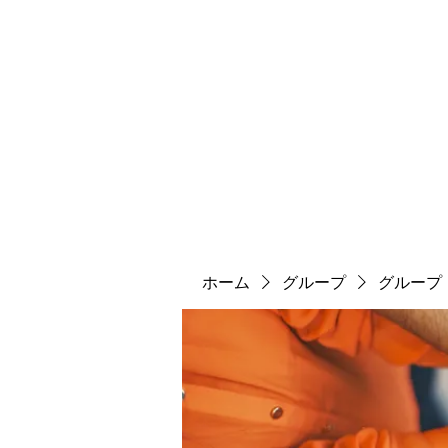
ソマチット微細金剛神
ソマ神
縄文大鷹村
舎利殿
ソマ神大祭
機関誌
ホーム
グループ
グループ