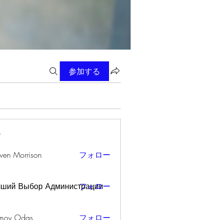
参加する
ー
wen Morrison
フォロー
чший Выбор Администрации
フォロー
mov Odas
フォロー