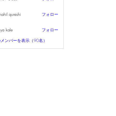
ahil qureshi
フォロー
iya kale
フォロー
メンバーを表示（90名）