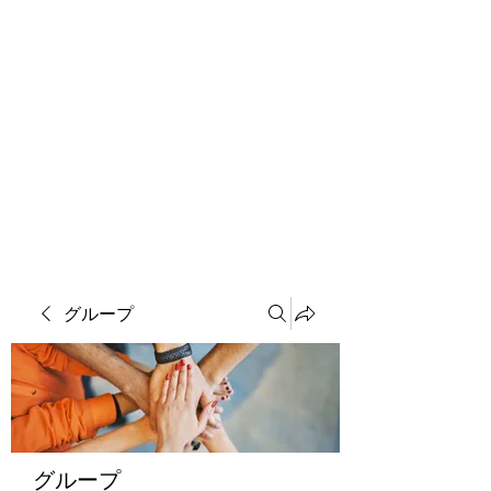
ソマチット微細金剛神
グループ
グループ