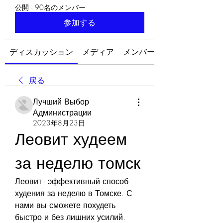
公開
·
90名のメンバー
参加する
ディスカッション
メディア
メンバー
戻る
Лучший Выбор
Администрации
2023年8月23日
Леовит худеем 
за неделю томск
Леовит - эффективный способ 
худения за неделю в Томске. С 
нами вы сможете похудеть 
быстро и без лишних усилий. 