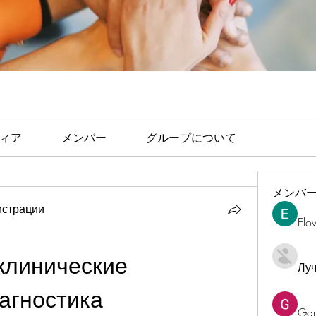
ィア
メンバー
グループについて
メンバ
страции
Elo
линические 
Лу
агностика
Ga