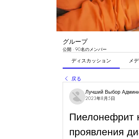
グループ
公開
·
90名のメンバー
ディスカッション
メデ
戻る
Лучший Выбор Админи
2023年8月5日
Пиелонефрит к
проявления ди