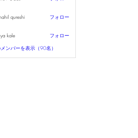
ahil qureshi
フォロー
iya kale
フォロー
メンバーを表示（90名）