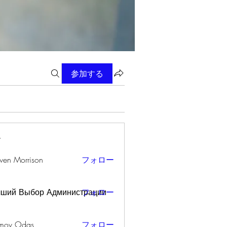
参加する
ー
wen Morrison
フォロー
чший Выбор Администрации
フォロー
mov Odas
フォロー