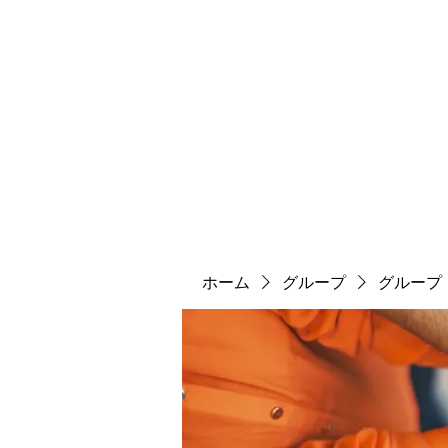
ソマチット微細金剛神
ソマ神
縄文大鷹村
舎利殿
ソマ神大祭
機関誌
ホーム
グループ
グループ