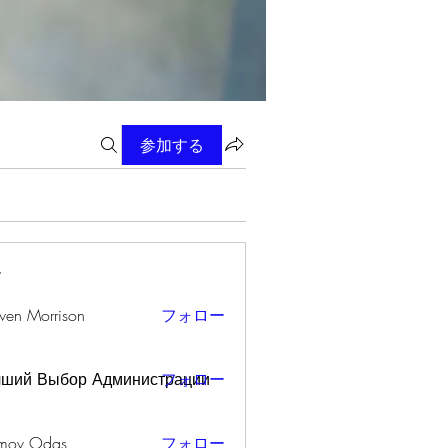
参加する
ー
wen Morrison
フォロー
чший Выбор Администрации
フォロー
mov Odas
フォロー