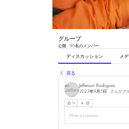
グループ
公開
·
90名のメンバー
ディスカッション
メデ
戻る
Jefferson Rodrigues
2023年9月5日
·
さんがグ
0
Write a comment...