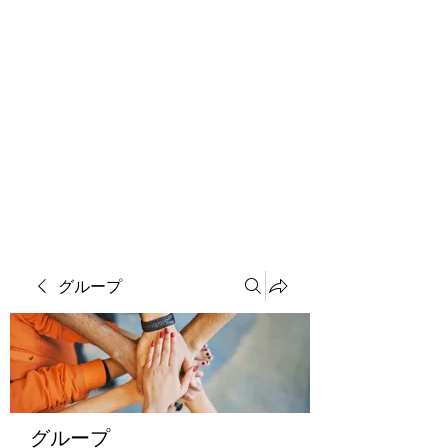
ソマチット微細金剛神
グループ
グループ