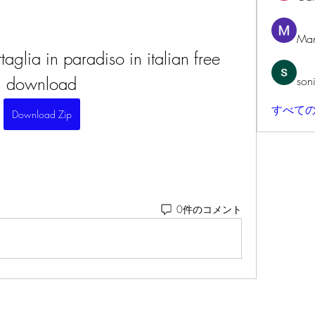
Man
taglia in paradiso in italian free 
download
son
すべての
Download Zip
0件のコメント