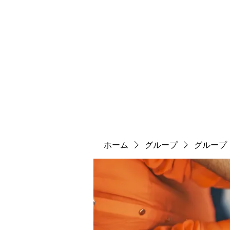
ソマチット微細金剛神
ソマ神
縄文大鷹村
舎利殿
ソマ神大祭
機関誌
ホーム
グループ
グループ