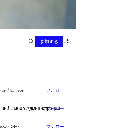
参加する
ー
wen Morrison
フォロー
чший Выбор Администрации
フォロー
mov Odas
フォロー