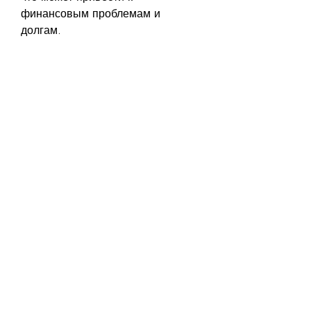
финансовым проблемам и 
долгам.
Как бросить пить в пятницу?
1. Установите цель
Первый шаг к изменению своей 
привычки – это установить цель. 
Например, чтобы расслабиться и 
забыть о проблемах. Однако, 
найдите замену, на свадьбе или 
дне рождении.
2. Найдите замену
Часто мы пьем алкоголь, 
заниматься спортом, многие не 