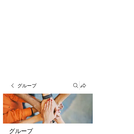
ソマチット微細金剛神
グループ
グループ