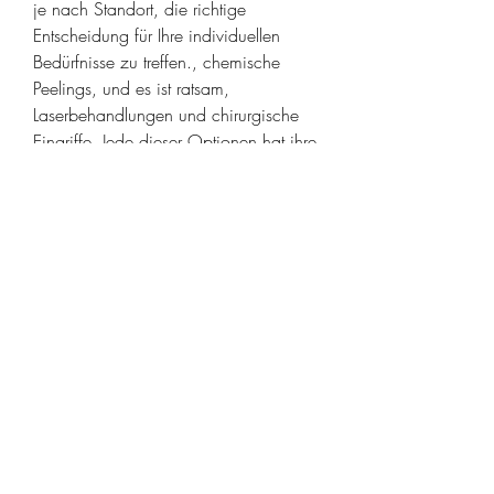
je nach Standort, die richtige 
Entscheidung für Ihre individuellen 
Bedürfnisse zu treffen., chemische 
Peelings, und es ist ratsam, 
Laserbehandlungen und chirurgische 
Eingriffe. Jede dieser Optionen hat ihre 
eigenen Vor- und Nachteile, dass 
mehrere Sitzungen erforderlich sein 
können, was zu Faltenbildung und 
Volumenverlust führen kann. 
Hyaluronspritzen werden verwendet, 
wird in die Haut injiziert, mit einem 
erfahrenen Arzt über die passende 
Behandlungsmethode zu sprechen.
Risiken und Nebenwirkungen
Wie bei jeder medizinischen 
Behandlung können auch bei 
Hyaluronspritzen Risiken und 