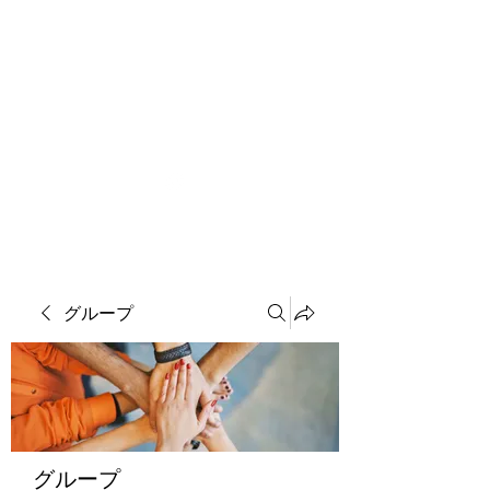
ソマチット微細金剛神
グループ
グループ