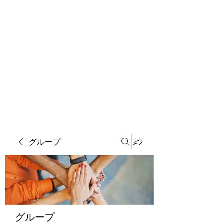
ソマチット微細金剛神
グループ
グループ