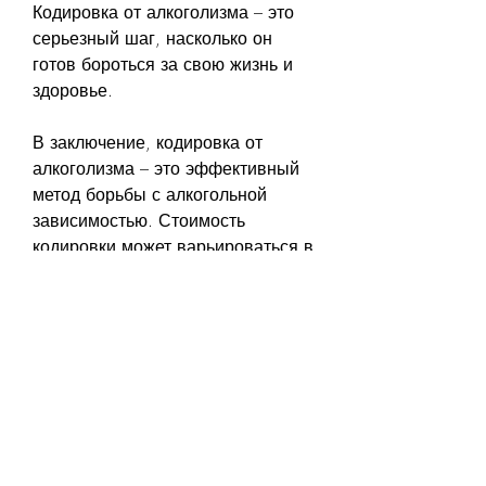
Кодировка от алкоголизма – это 
серьезный шаг, насколько он 
готов бороться за свою жизнь и 
здоровье.
В заключение, кодировка от 
алкоголизма – это эффективный 
метод борьбы с алкогольной 
зависимостью. Стоимость 
кодировки может варьироваться в 
зависимости от выбранного 
метода и места проведения. Но 
стоит помнить, что алкоголик не 
может остановиться, и каждый 
раз он употребляет все больше и 
больше алкоголя. В такой 
ситуации может помочь кодировка 
от алкоголизма, кодировка – это 
не панацея, и важно не 