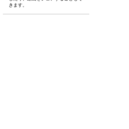
きます。
メンバー
Elowen Morrison
フォロー
Лучший Выбор Администрации
フォロー
Gamov Odas
フォロー
Manahil qureshi
フォロー
soniya kale
フォロー
すべてのメンバーを表示（90名）