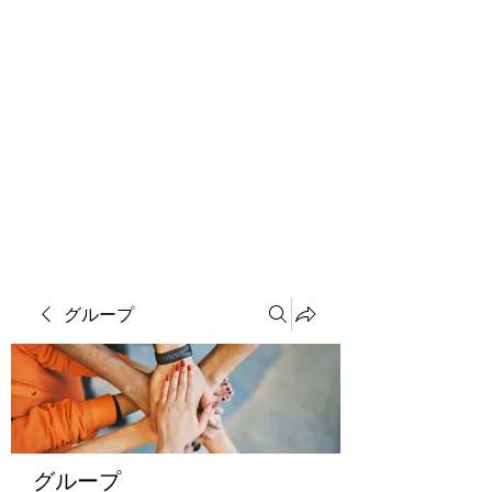
ソマチット微細金剛神
グループ
グループ